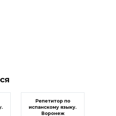
ся
Репетитор по
у.
испанскому языку.
Воронеж