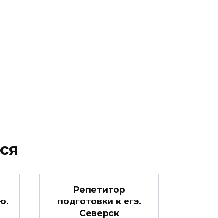
ся
Репетитор
ю.
подготовки к егэ.
Северск