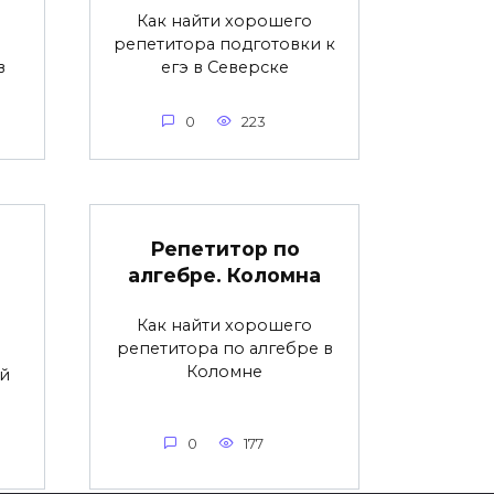
Как найти хорошего
репетитора подготовки к
в
егэ в Северске
0
223
Репетитор по
алгебре. Коломна
Как найти хорошего
репетитора по алгебре в
Коломне
й
0
177