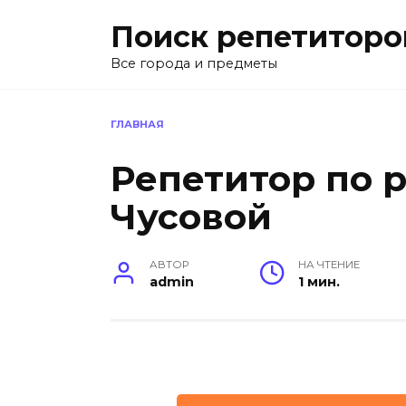
Перейти
Поиск репетиторо
к
содержанию
Все города и предметы
ГЛАВНАЯ
Репетитор по 
Чусовой
АВТОР
НА ЧТЕНИЕ
admin
1 мин.