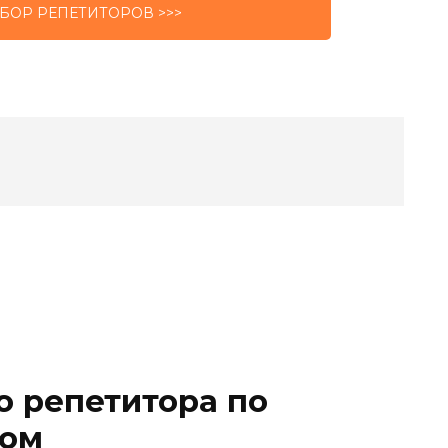
БОР РЕПЕТИТОРОВ >>>
о репетитора по
вом