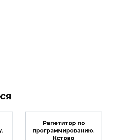
ся
Репетитор по
.
программированию.
Кстово