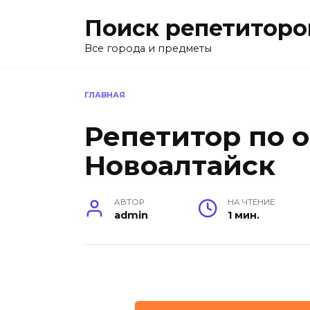
Перейти
Поиск репетиторо
к
содержанию
Все города и предметы
ГЛАВНАЯ
Репетитор по 
Новоалтайск
АВТОР
НА ЧТЕНИЕ
admin
1 мин.