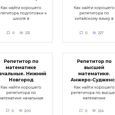
Как найти хорошего
Как найти хорошего
петитора подготовки к
репетитора по
школе в
китайскому языку в
0
212
0
227
Репетитор по
Репетитор по
математике
высшей
ачальные. Нижний
математике.
Новгород
Анжеро-Судженс
Как найти хорошего
Как найти хорошего
репетитора по
репетитора по высше
математике начальные
математике
0
200
0
224