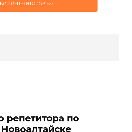
БОР РЕПЕТИТОРОВ >>>
о репетитора по
 Новоалтайске