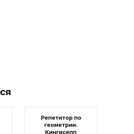
ся
Репетитор по
геометрии.
Кингисепп