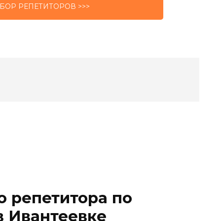
БОР РЕПЕТИТОРОВ >>>
о репетитора по
в Ивантеевке