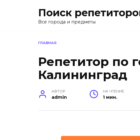
Перейти
Поиск репетиторо
к
содержанию
Все города и предметы
ГЛАВНАЯ
Репетитор по 
Калининград
АВТОР
НА ЧТЕНИЕ
admin
1 мин.