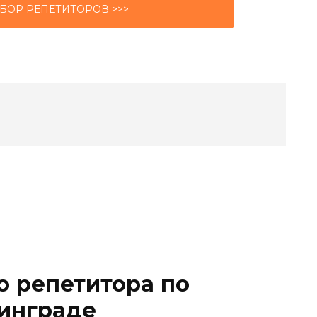
БОР РЕПЕТИТОРОВ >>>
о репетитора по
нинграде