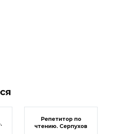
ся
Репетитор по
.
чтению. Серпухов