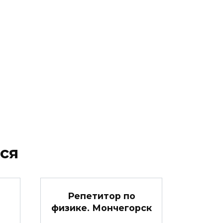
ся
Репетитор по
физике. Мончегорск