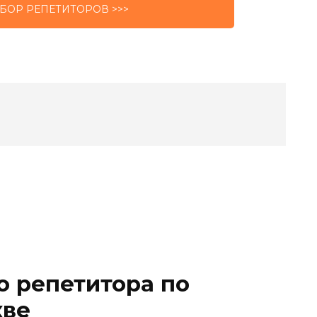
БОР РЕПЕТИТОРОВ >>>
о репетитора по
кве