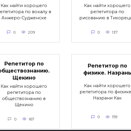
Как найти хорошего
Как найти хорошего
епетитора по вокалу в
репетитора по
Анжеро-Судженске
рисованию в Тихорец
0
209
0
137
Репетитор по
Репетитор по
обществознанию.
физике. Назран
Щекино
Как найти хорошего
Как найти хорошего
репетитора по физике
репетитора по
Назрани Как
обществознанию в
Щекино
0
159
0
167