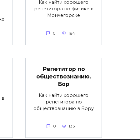
Как найти хорошего
репетитора по физике в
Мончегорске
ке
0
184
Репетитор по
обществознанию.
ь
Бор
Как найти хорошего
 в
репетитора по
обществознанию в Бору
0
135