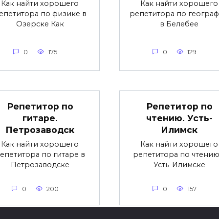
Как найти хорошего
Как найти хорошего
епетитора по физике в
репетитора по геогра
Озерске Как
в Белебее
0
175
0
129
Репетитор по
Репетитор по
гитаре.
чтению. Усть-
Петрозаводск
Илимск
Как найти хорошего
Как найти хорошего
епетитора по гитаре в
репетитора по чтению
Петрозаводске
Усть-Илимске
0
200
0
157