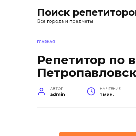
Перейти
Поиск репетиторо
к
содержанию
Все города и предметы
ГЛАВНАЯ
Репетитор по в
Петропавловск
АВТОР
НА ЧТЕНИЕ
admin
1 мин.