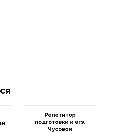
ся
Репетитор
подготовки к егэ.
ей
Чусовой