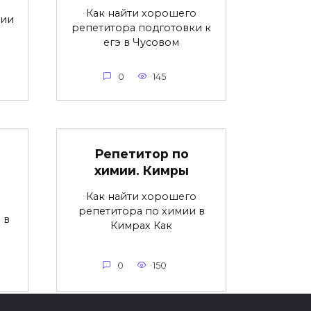
Как найти хорошего
фии
репетитора подготовки к
егэ в Чусовом
0
145
Репетитор по
химии. Кимры
Как найти хорошего
репетитора по химии в
 в
Кимрах Как
0
150