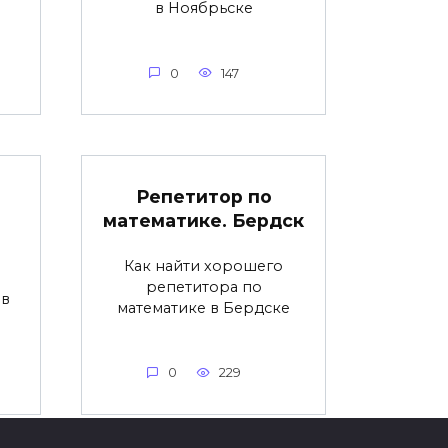
в Ноябрьске
0
147
Репетитор по
математике. Бердск
Как найти хорошего
репетитора по
 в
математике в Бердске
0
229